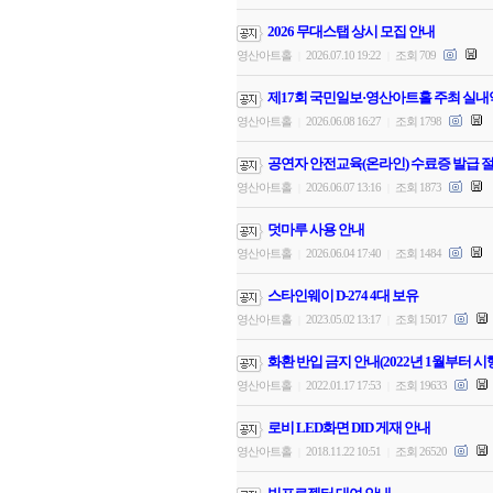
2026 무대스탭 상시 모집 안내
영산아트홀
2026.07.10 19:22
조회 709
|
|
제17회 국민일보·영산아트홀 주최 실내
영산아트홀
2026.06.08 16:27
조회 1798
|
|
공연자 안전교육(온라인) 수료증 발급 절
영산아트홀
2026.06.07 13:16
조회 1873
|
|
덧마루 사용 안내
영산아트홀
2026.06.04 17:40
조회 1484
|
|
스타인웨이 D-274 4대 보유
영산아트홀
2023.05.02 13:17
조회 15017
|
|
화환 반입 금지 안내(2022년 1월부터 시
영산아트홀
2022.01.17 17:53
조회 19633
|
|
로비 LED화면 DID 게재 안내
영산아트홀
2018.11.22 10:51
조회 26520
|
|