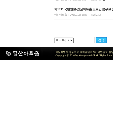
제16회 국민일보·영산아트홀 오르간 콩쿠르 전
영산아트홀
2025.07.18 15:59
조회 2308
|
|
서울특별시 영등포구 여의공원로 101 국민일보 빌딩 지하2층 / TEL 
Copyright @ 2014 by Youngsanarthall All Rights Reser