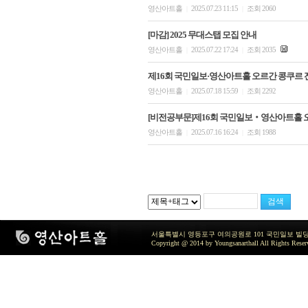
영산아트홀
2025.07.23 11:15
조회 2060
|
|
[마감] 2025 무대스탭 모집 안내
영산아트홀
2025.07.22 17:24
조회 2035
|
|
제16회 국민일보·영산아트홀 오르간 콩쿠르 전
영산아트홀
2025.07.18 15:59
조회 2292
|
|
[비전공부문]제16회 국민일보‧영산아트홀 
영산아트홀
2025.07.16 16:24
조회 1988
|
|
서울특별시 영등포구 여의공원로 101 국민일보 빌딩 지하2층 / TEL 
Copyright @ 2014 by Youngsanarthall All Rights Reser