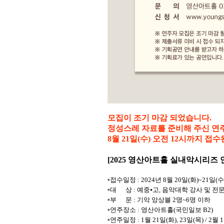
모집이 조기 마감 되었습니다.
정성스레 자료를 준비해 주신 연
8월 21일(수) 오전 12시까지 
[2025
영산아트홀 실내악시리즈 
▫
접수일정
: 2024
년
8
월 20일
(화
)~21
일
(
수
▫
대 상
:
예중
⦁
고
,
음악대학 강사 및 전
▫
부 문
:
기악 앙상블 2명~6명 이하
▫
연주장소
:
영산아트홀
(
국민일보
B2)
▫
연주일정
: 1
월
21
일
(
화
), 23
일
(
목
) / 2
월
1