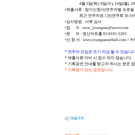
4
월
3
일
(
목
), 9
일
(
수
), 14
일
(
월
), 29
▫
제출서류
:
참가신청서
(
연주자별 프로필
최근 연주자료
1
건
(
연주회 포스터
▫
심사방법
:
서류 심사
▫
접 수
: wow_youngsan@naver.com
▫
문 의
:
영산아트홀
02-6181-5263
▫
신 청 서
: www.youngsanarthall.com >
커
*
연주자 모집은 조기 마감 될 수 있습니
*
제출서류 미비 시 접수 되지 않습니다
.
*
기획공연 안내를 받고자 하시는 분은 
*
기획료가 있는 공연입니다
.
댓글
0
개